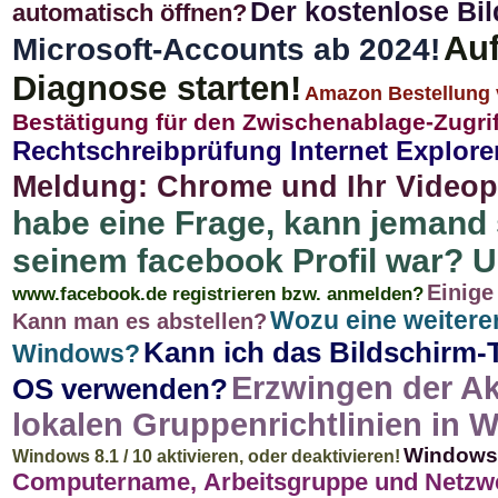
Der kostenlose Bi
automatisch öffnen?
Auf
Microsoft-Accounts ab 2024!
Diagnose starten!
Amazon Bestellung ve
Bestätigung für den Zwischenablage-Zugriff
Rechtschreibprüfung Internet Explorer
Meldung: Chrome und Ihr Videopla
habe eine Frage, kann jemand 
seinem facebook Profil war? U
Einige
www.facebook.de registrieren bzw. anmelden?
Wozu eine weitere
Kann man es abstellen?
Kann ich das Bildschirm-
Windows?
Erzwingen der Ak
OS verwenden?
lokalen Gruppenrichtlinien in Wi
Windows 
Windows 8.1 / 10 aktivieren, oder deaktivieren!
Computername, Arbeitsgruppe und Netzwe