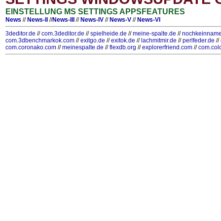
EINSTELLUNG MS SETTINGS APPSFEATURES
News
//
News-II
//
News-III
//
News-IV
//
News-V
//
News-VI
3deditor.de
//
com.3deditor.de
//
spielheide.de
//
meine-spalte.de
//
nochkeinname
com.3dbenchmarkok.com
//
exitgo.de
//
exitok.de
//
lachmitmir.de
//
perlfeder.de
//
com.coronako.com
//
meinespalte.de
//
flexdb.org
//
explorerfriend.com
//
com.col