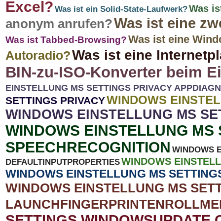
Excel?
Was is
Was ist ein Solid-State-Laufwerk?
Was ist eine zw
anonym anrufen?
Was ist eine Win
Was ist Tabbed-Browsing?
Was ist eine Internetp
Autoradio?
BIN-zu-ISO-Konverter beim E
EINSTELLUNG MS SETTINGS PRIVACY APPDIAG
WINDOWS EINSTEL
SETTINGS PRIVACY
WINDOWS EINSTELLUNG MS S
WINDOWS EINSTELLUNG MS 
SPEECHRECOGNITION
WINDOWS E
WINDOWS EINSTELL
DEFAULTINPUTPROPERTIES
WINDOWS EINSTELLUNG MS SETTING
WINDOWS EINSTELLUNG MS SETT
LAUNCHFINGERPRINTENROLLME
SETTINGS WINDOWSUPDATE 