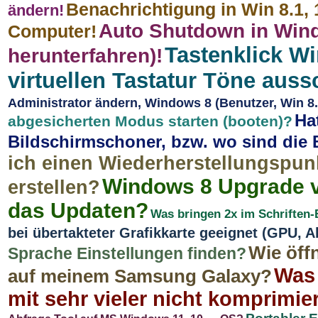
Benachrichtigung in Win 8.1,
ändern!
Auto Shutdown in Windo
Computer!
Tastenklick Wi
herunterfahren)!
virtuellen Tastatur Töne auss
Administrator ändern, Windows 8 (Benutzer, Win 8
Ha
abgesicherten Modus starten (booten)?
Bildschirmschoner, bzw. wo sind die
ich einen Wiederherstellungspunk
Windows 8 Upgrade vo
erstellen?
das Updaten?
Was bringen 2x im Schriften-
bei übertakteter Grafikkarte geeignet (GPU, A
Wie öff
Sprache Einstellungen finden?
Was 
auf meinem Samsung Galaxy?
mit sehr vieler nicht komprimie