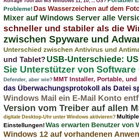
Portabler E
Abfrage Tool auf MS Windows 11, 10, ... OS?
Das Wasserzeichen auf dem Foto 
Probleme!
Mixer auf Windows Server alle Vers
schneller und stabiler als die
zwischen Spyware und Adwa
Unterschied zwischen Antivirus und Antim
USB-Unterschiede: USB
und Tablet?
Sie Unterstützer von Softwar
MMT Installer, Portable, und
Defender, aber wie?
das Überwachungsprotokoll als Datei sp
Windows Mail ein E-Mail Konto ent
Version vom Treiber auf allen
Multipl
digitale Desktop-Uhr unter Windows aktivieren?
Was erwarten Benutzer von 
Einstellungen!
Windows 12 auf vorhandenen Anwen