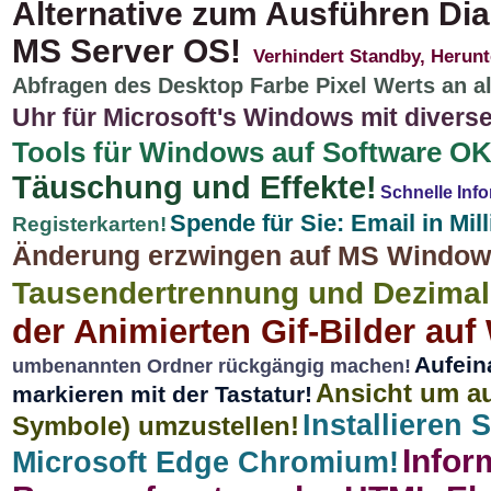
Alternative zum Ausführen Dial
MS Server OS!
Verhindert Standby, Herunt
Abfragen des Desktop Farbe Pixel Werts an al
Uhr für Microsoft's Windows mit divers
Tools für Windows auf Software OK
Täuschung und Effekte!
Schnelle Inf
Spende für Sie: Email in Mil
Registerkarten!
Änderung erzwingen auf MS Window
Tausendertrennung und Dezimals
der Animierten Gif-Bilder au
Aufein
umbenannten Ordner rückgängig machen!
Ansicht um au
markieren mit der Tastatur!
Installieren
Symbole) umzustellen!
Infor
Microsoft Edge Chromium!