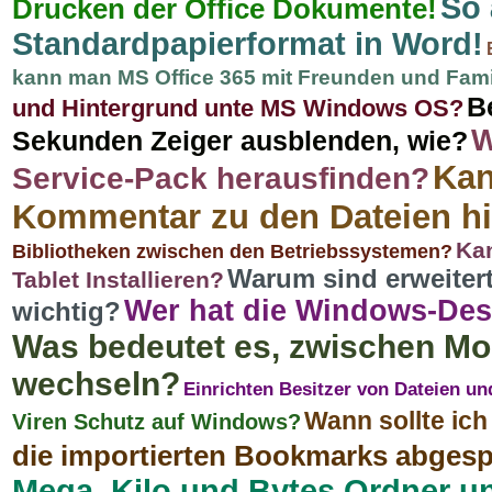
So 
Drucken der Office Dokumente!
Standardpapierformat in Word!
kann man MS Office 365 mit Freunden und Famil
B
und Hintergrund unte MS Windows OS?
W
Sekunden Zeiger ausblenden, wie?
Kan
Service-Pack herausfinden?
Kommentar zu den Dateien h
Kan
Bibliotheken zwischen den Betriebssystemen?
Warum sind erweiter
Tablet Installieren?
Wer hat die Windows-Des
wichtig?
Was bedeutet es, zwischen Mon
wechseln?
Einrichten Besitzer von Dateien un
Wann sollte ich
Viren Schutz auf Windows?
die importierten Bookmarks abgesp
Mega, Kilo und Bytes Ordner u