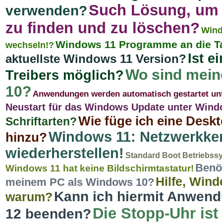
Such Lösung, um 
verwenden?
zu finden und zu löschen?
Wind
Windows 11 Programme an die Ta
wechseln!?
Ist e
aktuellste Windows 11 Version?
Wo sind mein
Treibers möglich?
10?
Anwendungen werden automatisch gestartet un
Neustart für das Windows Update unter Win
Wie füge ich eine Des
Schriftarten?
Windows 11: Netzwerkken
hinzu?
wiederherstellen!
Standard Boot Betriebssy
Benö
Windows 11 hat keine Bildschirmtastatur!
Hilfe, Win
meinem PC als Windows 10?
Kann ich hiermit Anwend
warum?
Die Stopp-Uhr ist
12 beenden?