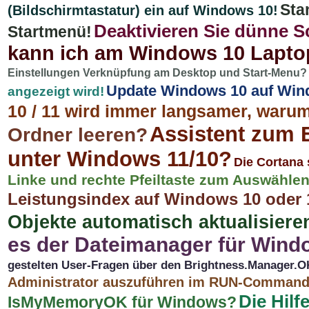
Sta
(Bildschirmtastatur) ein auf Windows 10!
Deaktivieren Sie dünne S
Startmenü!
kann ich am Windows 10 Laptop
Einstellungen Verknüpfung am Desktop und Start-Menu?
Update Windows 10 auf Wind
angezeigt wird!
10 / 11 wird immer langsamer, waru
Assistent zum 
Ordner leeren?
unter Windows 11/10?
Die Cortana 
Linke und rechte Pfeiltaste zum Auswählen 
Leistungsindex auf Windows 10 oder 
Objekte automatisch aktualisieren
es der Dateimanager für Win
gestelten User-Fragen über den Brightness.Manager.O
Administrator auszuführen im RUN-Command
Die Hilf
IsMyMemoryOK für Windows?