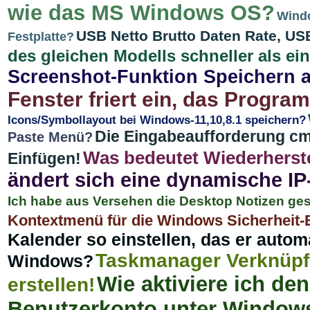
wie das MS Windows OS?
Windo
USB Netto Brutto Daten Rate, USB
Festplatte?
des gleichen Modells schneller als ein
Screenshot-Funktion Speichern a
Fenster friert ein, das Progra
Icons/Symbollayout bei Windows-11,10,8.1 speichern?
Die Eingabeaufforderung cmd
Paste Menü?
Was bedeutet Wiederherst
Einfügen!
ändert sich eine dynamische I
Ich habe aus Versehen die Desktop Notizen g
Kontextmenü für die Windows Sicherheit-E
Kalender so einstellen, das er autom
Taskmanager Verknüp
Windows?
Wie aktiviere ich de
erstellen!
Benutzerkonto unter Window