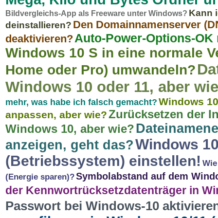
Kann i
Bildvergleichs-App als Freeware unter Windows?
Den Domainnamenserver (DN
deinstallieren?
Auto-Power-Options-OK m
deaktivieren?
Windows 10 S in eine normale V
Da
Home oder Pro) umwandeln?
Windows 10 oder 11, aber wi
Windows 10 
mehr, was habe ich falsch gemacht?
Zurücksetzen der In
anpassen, aber wie?
Dateinamene
Windows 10, aber wie?
Windows 10 
anzeigen, geht das?
(Betriebssystem) einstellen!
Wie
Symbolabstand auf dem Window
(Energie sparen)?
der Kennwortrücksetzdatenträger in Wi
Passwort bei Windows-10 aktivieren