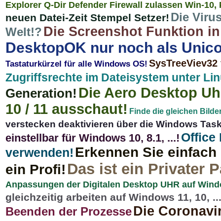
Explorer Q-Dir Defender Firewall zulassen Win-10,
Die Viru
neuen Datei-Zeit Stempel Setzer!
Die Screenshot Funktion 
Welt!?
DesktopOK nur noch als Unico
SysTreeViev32 
Tastaturkürzel für alle Windows OS!
Zugriffsrechte im Dateisystem unter Li
Die Aero Desktop Uhr
Generation!
10 / 11 ausschaut!
Finde die gleichen Bild
verstecken deaktivieren über die Windows Taskl
Office
einstellbar für Windows 10, 8.1, ...!
Erkennen Sie einfach 
verwenden!
Das ist ein Privater 
ein Profi!
Anpassungen der Digitalen Desktop UHR auf Window
gleichzeitig arbeiten auf Windows 11, 10, ...
Die Coronavir
Beenden der Prozesse