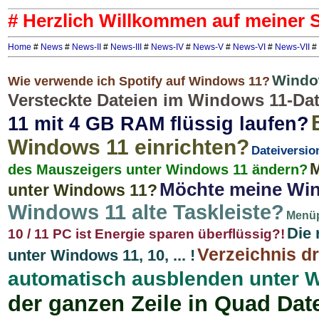
# Herzlich Willkommen auf meiner S
Home
#
News
#
News-II
#
News-III
#
News-IV
#
News-V
#
News-VI
#
News-VII
#
Windo
Wie verwende ich Spotify auf Windows 11?
Versteckte Dateien im Windows 11-Dat
11 mit 4 GB RAM flüssig laufen?
Windows 11 einrichten?
Dateiversio
M
des Mauszeigers unter Windows 11 ändern?
Möchte meine Wind
unter Windows 11?
Windows 11 alte Taskleiste?
Menüp
Die 
10 / 11 PC ist Energie sparen überflüssig?!
Verzeichnis d
unter Windows 11, 10, ... !
automatisch ausblenden unter Win
der ganzen Zeile in Quad Dat