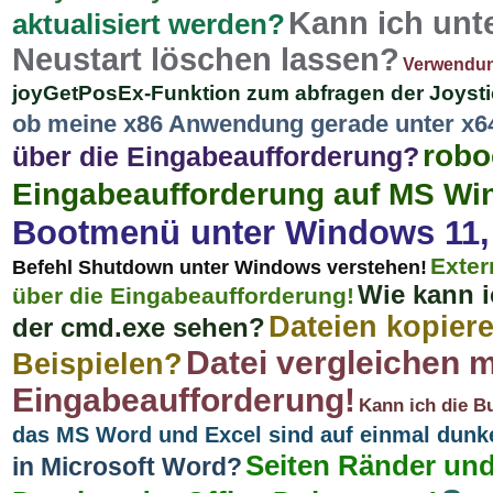
Kann ich unt
aktualisiert werden?
Neustart löschen lassen?
Verwendun
joyGetPosEx-Funktion zum abfragen der Joystick
ob meine x86 Anwendung gerade unter x64
robo
über die Eingabeaufforderung?
Eingabeaufforderung auf MS W
Bootmenü unter Windows 11, 10
Exter
Befehl Shutdown unter Windows verstehen!
Wie kann i
über die Eingabeaufforderung!
Dateien kopier
der cmd.exe sehen?
Datei vergleichen 
Beispielen?
Eingabeaufforderung!
Kann ich die B
das MS Word und Excel sind auf einmal dunk
Seiten Ränder und
in Microsoft Word?