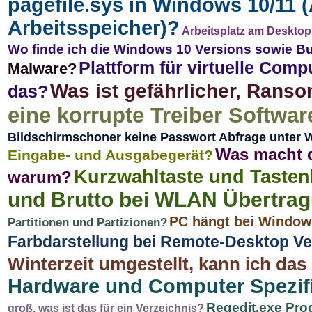
pagefile.sys in Windows 10/11 (
Arbeitsspeicher)?
Arbeitsplatz am Desktop
Wo finde ich die Windows 10 Versions sowie 
Plattform für virtuelle Compu
Malware?
Was ist gefährlicher, Rans
das?
eine korrupte Treiber Softw
Bildschirmschoner keine Passwort Abfrage unter
Was macht d
Eingabe- und Ausgabegerät?
Kurzwahltaste und Taste
warum?
und Brutto bei WLAN Übertra
PC hängt bei Windows
Partitionen und Partizionen?
Farbdarstellung bei Remote-Desktop V
Winterzeit umgestellt, kann ich das
Hardware und Computer Spezif
Regedit.exe Pr
groß, was ist das für ein Verzeichnis?